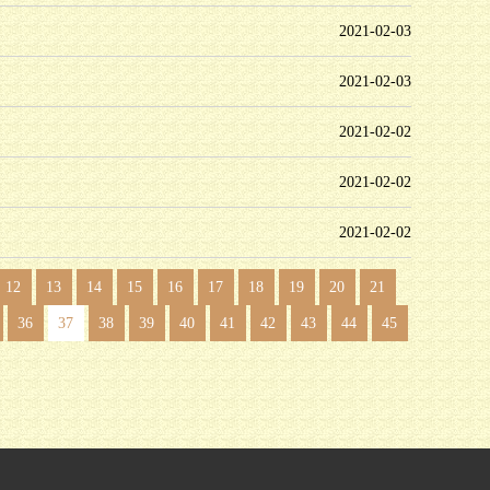
2021-02-03
2021-02-03
2021-02-02
2021-02-02
2021-02-02
12
13
14
15
16
17
18
19
20
21
36
37
38
39
40
41
42
43
44
45