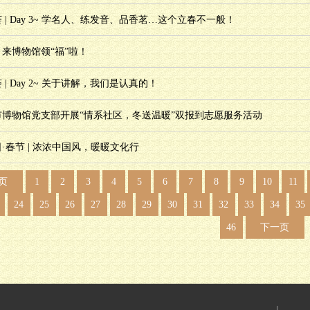
 | Day 3~ 学名人、练发音、品香茗…这个立春不一般！
来博物馆领“福”啦！
| Day 2~ 关于讲解，我们是认真的！
市博物馆党支部开展“情系社区，冬送温暖”双报到志愿服务活动
·春节 | 浓浓中国风，暖暖文化行
页
1
2
3
4
5
6
7
8
9
10
11
24
25
26
27
28
29
30
31
32
33
34
35
46
下一页