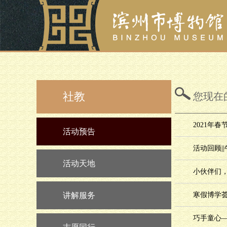
社教
您现在
2021年
活动预告
活动回顾|
活动天地
小伙伴们，
讲解服务
寒假博学荟 
巧手童心