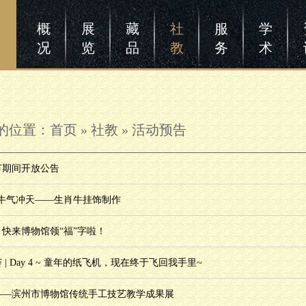
概
展
藏
社
服
学
况
览
品
教
务
术
的位置：
首页
»
社教
»
活动预告
春节期间开放公告
|牛气冲天——生肖牛挂饰制作
快来博物馆领“福”字啦！
| Day 4 ~ 童年的纸飞机，现在终于飞回我手里~
——滨州市博物馆传统手工技艺教学成果展