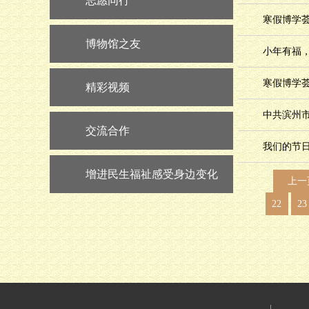
志愿同行
寒假博学荟
博物馆之友
小年有福，
寒假博学荟 
精彩视频
中共滨州
交流合作
我们的节日
增进民生福祉感受身边变化
上一
22
23