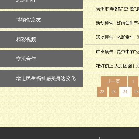
志愿同行
滨州市博物馆“虫·逢”
博物馆之友
活动预告 | 好雨知时
活动预告 | 光影童年
精彩视频
讲座预告 | 昆虫中的“
交流合作
花灯初上 人月团圆 |
增进民生福祉感受身边变化
上一页
1
22
23
24
25