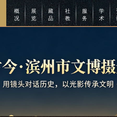
概
展
藏
社
服
学
况
览
品
教
务
术