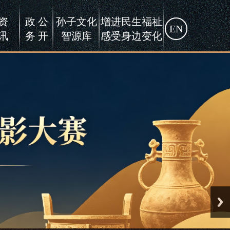
资
政 公
孙子文化
增进民生福祉
EN
讯
务 开
智源库
感受身边变化