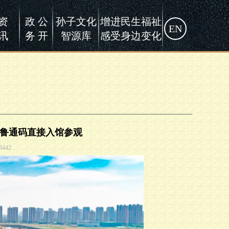
资
政 公
孙子文化
增进民生福祉
EN
讯
务 开
智源库
感受身边变化
 鲁通码直接入馆参观
3442