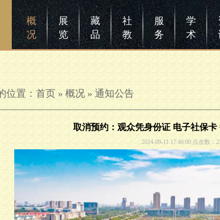
概
展
藏
社
服
学
况
览
品
教
务
术
的位置：
首页
»
概况
»
通知公告
取消预约：观众凭身份证 电子社保卡
2024-09-11 17:46:00 点击数：2