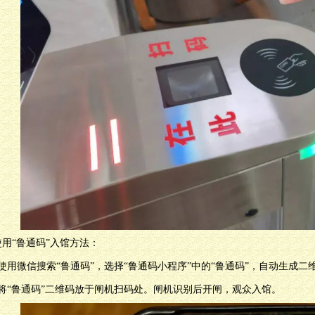
用“鲁通码”入馆方法：
使用微信搜索“鲁通码”，选择“鲁通码小程序”中的“鲁通码”，自动生成二
）将“鲁通码”二维码放于闸机扫码处。闸机识别后开闸，观众入馆。