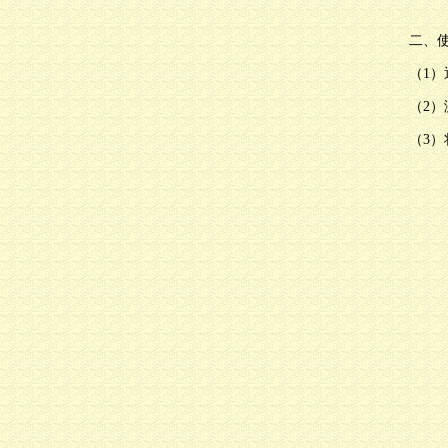
二、
（1
（2
（3