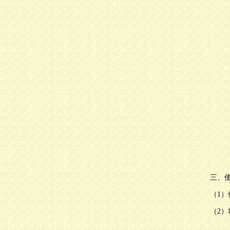
三、使
（1）
（2