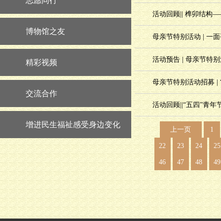
志愿同行
活动回顾|| 榫卯结构
博物馆之友
母亲节特别活动 | 
活动预告 | 母亲节
精彩视频
母亲节特别活动招募 |
交流合作
活动回顾||“五四”青
增进民生福祉感受身边变化
上一页
1
22
23
24
25
46
47
48
49