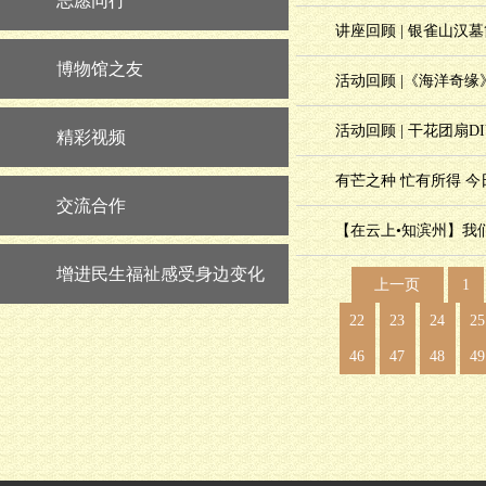
志愿同行
讲座回顾 | 银雀山
博物馆之友
活动回顾 |《海洋奇
活动回顾 | 干花团扇D
精彩视频
有芒之种 忙有所得 今
交流合作
【在云上•知滨州】我们
增进民生福祉感受身边变化
上一页
1
22
23
24
25
46
47
48
49