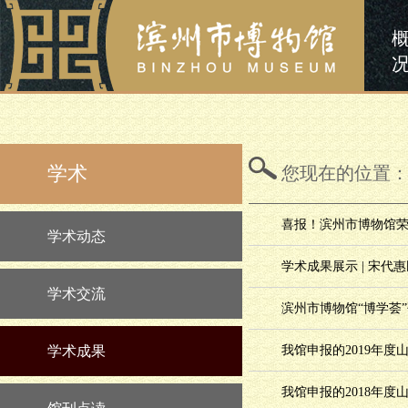
学术
您现在的位置
喜报！滨州市博物馆荣
学术动态
学术成果展示 | 宋代
学术交流
滨州市博物馆“博学荟
学术成果
我馆申报的2019年
我馆申报的2018年