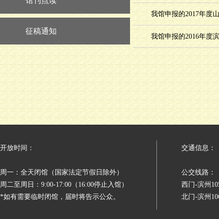
馆刊点读
我馆申报的2017年
征稿通知
我馆申报的2016年
开放时间：
交通信息：
周一：全天闭馆（国家法定节假日除外）
公交线路：
周二至周日：9:00-17:00（16:00停止入馆）
西门-滨州
*如有需要临时闭馆，届时将告示公众。
北门-滨州