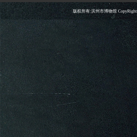
版权所有:滨州市博物馆 CopyRights 2026