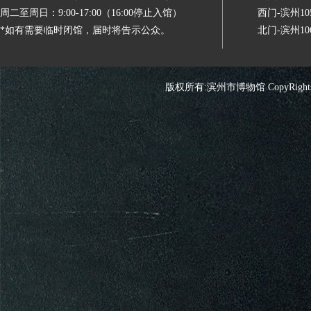
周二至周日：9:00-17:00（16:00停止入馆）
西门-滨州
*如有需要临时闭馆，届时将告示公众。
北门-滨州
版权所有:滨州市博物馆 CopyRights 2026