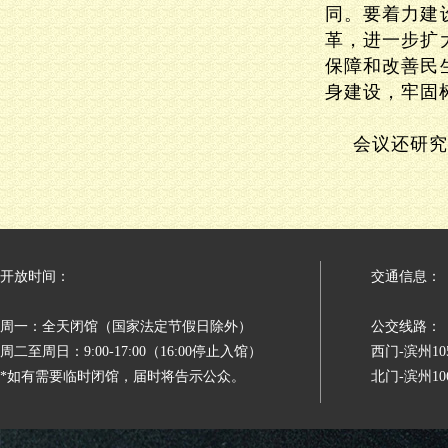
同。要着力建
革，进一步扩
保障和改善民
身建设，牢固
会议还研究
开放时间：
交通信息：
周一：全天闭馆（国家法定节假日除外）
公交线路：
周二至周日：9:00-17:00（16:00停止入馆）
西门-滨州
*如有需要临时闭馆，届时将告示公众。
北门-滨州