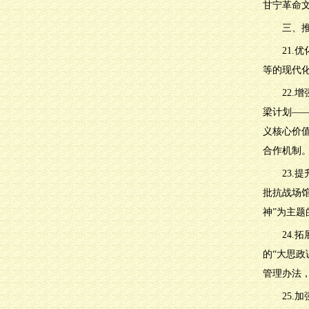
甘宁革命
三、
21
等的现代
22
梁计划——
义核心价
合作机制。
23
批抗战场
神”为主
24.
的“大思
管理办法
25