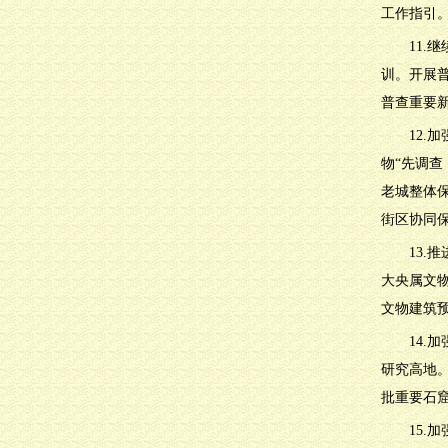
工作指引
11
训。开展
普查重要
12
物“先调
老城整体
街区协同
13
大央属文
文物建筑
14
研究高地
批重要石
15.