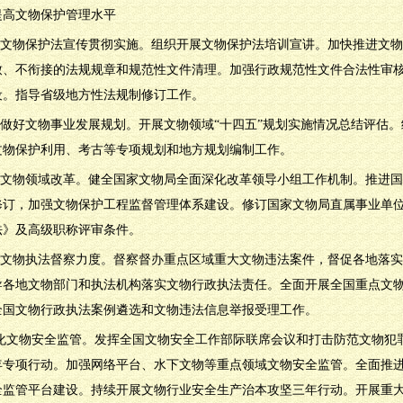
提高文物保护管理水平
推动文物保护法宣传贯彻实施。组织开展文物保护法培训宣讲。加快推进文
致、不衔接的法规规章和规范性文件清理。加强行政规范性文件合法性审
设。指导省级地方性法规制修订工作。
统筹做好文物事业发展规划。开展文物领域“十四五”规划实施情况总结评估
文物保护利用、考古等专项规划和地方规划编制工作。
深化文物领域改革。健全国家文物局全面深化改革领导小组工作机制。推进
修订，加强文物保护工程监督管理体系建设。修订国家文物局直属事业单
法》及高级职称评审条件。
加大文物执法督察力度。督察督办重点区域重大文物违法案件，督促各地落
导各地文物部门和执法机构落实文物行政执法责任。全面开展全国重点文
全国文物行政执法案例遴选和文物违法信息举报受理工作。
.强化文物安全监管。发挥全国文物安全工作部际联席会议和打击防范文物
年专项行动。加强网络平台、水下文物等重点领域文物安全监管。全面推
全监管平台建设。持续开展文物行业安全生产治本攻坚三年行动。开展重