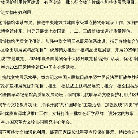
文物保护利用片区建设，有序实施一批长征文物连片保护和整体展示项目
推进文物有效利用
.优化博物馆体系布局。推进中央地方共建国家级重点博物馆建设工作。实
化博物馆体系。指导开展第七次国家一、二、三级博物馆运行质量评估。
.增强博物馆优质文化供给。加强中华文明展览展示体系建设。指导各地整合
文物出境展览精品项目”，统筹策划推出一批精品出境展览。开展2025
值观”主题展览、2024年度全国博物馆十大陈列展览精品推介活动。优化
举办2025国际博物馆日中国主会场活动。
.提升抗战文物展示水平。举办纪念中国人民抗日战争暨世界反法西斯战争胜
馆改扩建和展陈提升项目，推出一批抗战主题精品展览，推介一批全国抗战
题的全国革命纪念馆高质量发展论坛，编制东北抗联革命文物保护利用片区
拓展革命文物教育功能。持续开展“共和国印记”主题活动，加强反映“四史”
政课”优质资源建设推广工作，支持打造一批红色研学品牌，讲好党的故事
，举办国家革命文物协同研究中心年会。
.加强不可移动文物活化利用。部署国家级长城重要点段保护展示。持续推