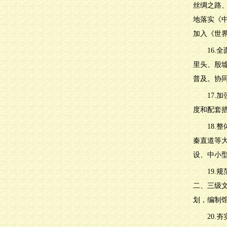
丝绸之路
地落实《
加入《世界
16
里头、殷
普及。协
17
度和配套
18
秦直道等
设、中小
19
二、三级
划，编制
20