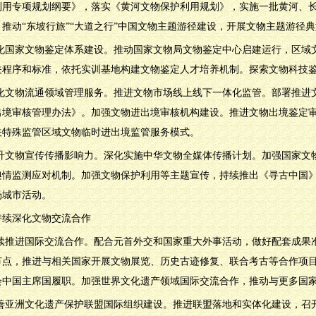
利用专项规划纲要》，落实《黄河文物保护利用规划》，实施一批黄河、
推动“东坡行旅”“大道之行”中国文物主题游径建设，开展文物主题游径
.深化国家文物鉴定体系建设。推动国家文物局文物鉴定中心启建运行，区
关程序和标准，依托实训基地构建文物鉴定人才培养机制。探索文物科技
.优化文物流通领域管理服务。推进文物市场线上线下一体化监管。部署推
出境审核管理办法》。加强文物进出境审核机构建设。推进文物出境鉴定
关特殊监管区域文物临时进出境监管服务模式。
.提升文物宣传传播影响力。深化实施中华文物全媒体传播计划。加强国家
舆情监测应对机制。加强文物保护利用等主题宣传，持续推出《寻古中国》
场城市活动。
持续深化文物交流合作
.持续推进国际交流合作。配合元首外交和国家重大外事活动，做好配套成
节点，推进与相关国家开展文物展览、历史古迹修复、联合考古等合作项
会中国主席国履职。加强世界文化遗产领域国际交流合作，推动与更多国
.完善亚洲文化遗产保护联盟国际组织建设。推进联盟落地和实体化建设，