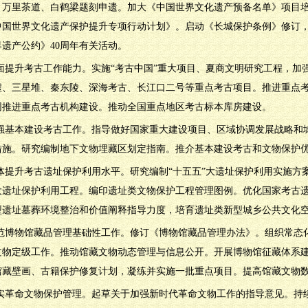
、万里茶道、白鹤梁题刻申遗。加大《中国世界文化遗产预备名单》项目
中国世界文化遗产保护提升专项行动计划》。启动《长城保护条例》修订
遗产公约》40周年有关活动。
.全面提升考古工作能力。实施“考古中国”重大项目、夏商文明研究工程，
墟、三星堆、秦东陵、深海考古、长江口二号等重点考古项目。推进重点
同推进重点考古机构建设。推动全国重点地区考古标本库房建设。
.加强基本建设考古工作。指导做好国家重大建设项目、区域协调发展战略和
措施。研究编制地下文物埋藏区划定指南。推介基本建设考古和文物保护
.整体提升考古遗址保护利用水平。研究编制“十五五”大遗址保护利用实施
大遗址保护利用工程。编印遗址类文物保护工程管理图例。优化国家考古
型遗址墓葬环境整治和价值阐释指导力度，培育遗址类新型城乡公共文化
.规范博物馆藏品管理基础性工作。修订《博物馆藏品管理办法》。组织常
文物定级工作。推动馆藏文物动态管理与信息公开。开展博物馆征藏体系
馆藏壁画、古籍保护修复计划，凝练并实施一批重点项目。提高馆藏文物
.夯实革命文物保护管理。起草关于加强新时代革命文物工作的指导意见。