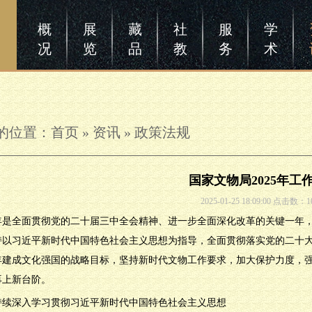
概
展
藏
社
服
学
况
览
品
教
务
术
的位置：
首页
»
资讯
»
政策法规
国家文物局2025年工
2025-01-25 18:09:00 点击数：1
25年是全面贯彻党的二十届三中全会精神、进一步全面深化改革的关键一年，
持以习近平新时代中国特色社会主义思想为指导，全面贯彻落实党的二十
35年建成文化强国的战略目标，坚持新时代文物工作要求，加大保护力度
再上新台阶。
持续深入学习贯彻习近平新时代中国特色社会主义思想