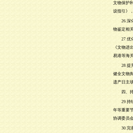
文物保护
设指引》，
26
物鉴定相
27
《文物进
易港等海
28
健全文物
遗产日主
四、
29
年等重要
协调委员
30