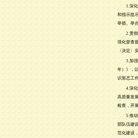
1.
和指示批
举措。举
2.
强化督查
〈决定〉
3.加
年）》，
识形态工
4.
高质量发
检查，开
5.
部队伍建
范化建设