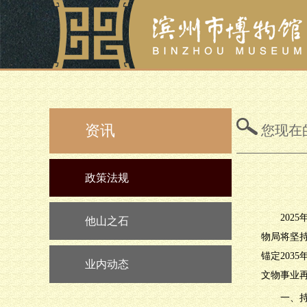
资讯
您现在
政策法规
20
他山之石
物局将坚
锚定20
业内动态
文物事业
一、