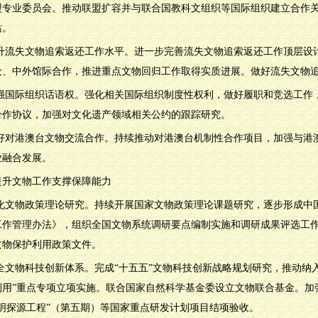
盟专业委员会。推动联盟扩容并与联合国教科文组织等国际组织建立合作
站。
.提升流失文物追索返还工作水平。进一步完善流失文物追索返还工作顶层
设、中外馆际合作，推进重点文物回归工作取得实质进展。做好流失文物
.加强国际组织话语权。强化相关国际组织制度性权利，做好履职和竞选工
合作协议，加强对文化遗产领域相关公约的跟踪研究。
.做好对港澳台文物交流合作。持续推动对港澳台机制性合作项目，加强与
业融合发展。
提升文物工作支撑保障能力
.深化文物政策理论研究。持续开展国家文物政策理论课题研究，逐步形成
工作管理办法》，组织全国文物系统调研要点编制实施和调研成果评选工
文物保护利用政策文件。
.健全文物科技创新体系。完成“十五五”文物科技创新战略规划研究，推动纳
利用”重点专项立项实施。联合国家自然科学基金委设立文物联合基金。加
文明探源工程”（第五期）等国家重点研发计划项目结项验收。