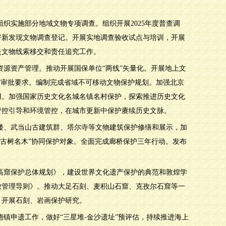
组织实施部分地域文物专项调查。组织开展2025年度普查调
好新发现文物调查登记。开展实地调查验收试点与培训，开展
失文物线索移交和责任追究工作。
资源资产管理。推动开展国保单位“两线”矢量化。开展地上文
制审批要求。编制完成省域不可移动文物保护规划。加强北京
用。加强国家历史文化名城名镇名村保护，探索推进历史文化
管控引导和环境管控，在城市更新中保护赓续历史文脉。
大楼、武当山古建筑群、塔尔寺等文物建筑保护修缮和展示，加
·古树名木”协同保护对象。全面完成廊桥保护三年行动。发布
煌莫高窟保护总体规划》，建设世界文化遗产保护的典范和敦煌学
放管理导则》。推动大足石刻、麦积山石窟、克孜尔石窟等一
。开展石刻、岩画保护研究。
景德镇申遗工作，做好“三星堆-金沙遗址”预评估，持续推进海上