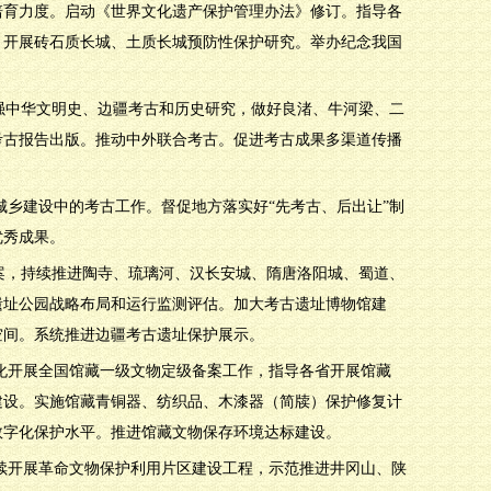
培育力度。启动《世界文化遗产保护管理办法》修订。指导各
，开展砖石质长城、土质长城预防性保护研究。举办纪念我国
加强中华文明史、边疆考古和历史研究，做好良渚、牛河梁、二
考古报告出版。推动中外联合考古。促进考古成果多渠道传播
城乡建设中的考古工作。督促地方落实好“先考古、后出让”制
优秀成果。
方案，持续推进陶寺、琉璃河、汉长安城、隋唐洛阳城、蜀道、
遗址公园战略布局和运行监测评估。加大考古遗址博物馆建
空间。系统推进边疆考古遗址保护展示。
态化开展全国馆藏一级文物定级备案工作，指导各省开展馆藏
建设。实施馆藏青铜器、纺织品、木漆器（简牍）保护修复计
数字化保护水平。推进馆藏文物保存环境达标建设。
持续开展革命文物保护利用片区建设工程，示范推进井冈山、陕