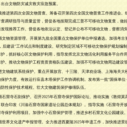
。出台文物防灾减灾救灾应急预案。
.继续推进第四次全国文物普查。筹备召开第四次全国文物普查工作推进会。
普查调研指导与质量监管，督促各地按期完成三普不可移动文物复查，做
新发现推荐工作。督促各地依法认定、登记并公布不可移动文物，督察消
.加强文物资源管理。开展第九批全国重点文物保护单位申报遴选。加强考古
查，后建设”工作试点和制度建设。研究制定区域不可移动文物保护规划编
保护，抓好核心区文物保护利用，指导发挥北京文物活化利用服务平台作
保护。推动文物保护工程资质资格队伍建设。加强不可移动文物周边建设
.推进文物建筑系统保护。重点开展故宫、十三陵、天津劝业场、上海海关
物保护力度。有效运行应县木塔保护工作协调机制。发布第一批“国保单位
预防性保护技术规程。壮大文物建筑保护修缮队伍。
.加强石窟寺石刻保护。召开2025年石窟寺保护国际论坛。推动实施《敦
。联合印发《川渝石窟寺国家遗址公园总体规划》。指导实施《石窟寺开
窟寺保护利用项目。加强中小石窟保护管理，推进乡村石窟文化公园建设
加强世界文化遗产申报管理。全力推进西夏陵2025年申遗工作，加快推进