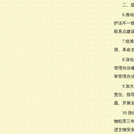
二、
6.
护法不一
联系点建
7.
用、革命
8.
管理办法
审管理办
9.
责任。指
题。开展
10
物犯罪三
进文物安