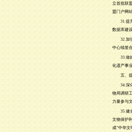
立首批联
盟门户网
31
数据库建
32
中心续签
33
化遗产事
五、
34
物局调研
力量参与
35
文物保护
成“中华