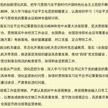
深化党的创新理论武装。把学习贯彻习近平新时代中国特色社会主义思想不
示精神。深入学习领会习近平文化思想精髓要义，认真组织学习《习近平
办学习贯彻党的重要会议精神专题研讨班。
贯彻落实习近平总书记重要指示批示精神和党中央重大决策部署。坚决贯彻
督办。贯彻落实中央经济工作会议、全国两会、全国宣传部长会议等重要
实施方案》有效落地。做好援藏援疆、对口支援、定点帮扶工作。
强政治机关建设。常态化开展政治机关意识和对党忠诚教育。落实《全面提高
以机关带系统，推进基层党组织建设高质量发展。推动“四强”党支部建设
作责任制落实情况的检查督导。加强和改进群团工作。
深化全面从严治党。强化思想引领，深入学习习近平总书记关于党的建设的
展具体举措。强化监督执纪问责，加强对贯彻落实习近平总书记重要指示批
展廉洁谈话，严肃查处违纪问题。
推动巡视工作提质增效。严肃认真抓好中央巡视整改，将巡视整改融入日常
设，以整改成效推动文物工作高质量发展。坚守政治巡视定位，高质量开
，全面提升政治巡视监督效能。