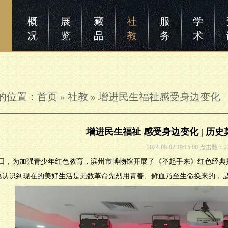
概
展
藏
社
服
学
况
览
品
教
务
术
的位置：
首页
»
社教
»
增进民生福祉感受身边变化
增进民生福祉 感受身边变化 | 历
2024-09-02 19:15:00 点击数：2
31日，为加强青少年红色教育，滨州市博物馆开展了《举起手来》红色经
地认识到现在的美好生活是无数革命先烈用青春、鲜血乃至生命换来的，