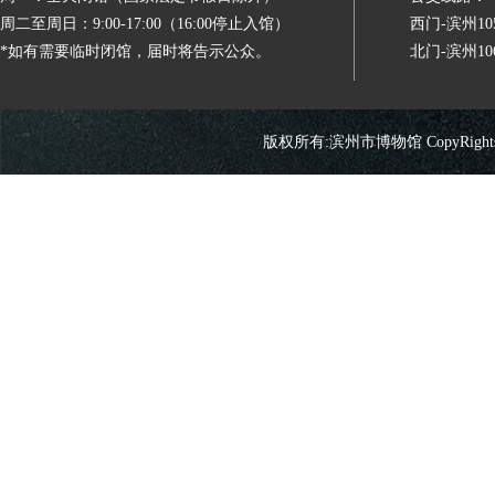
周二至周日：9:00-17:00（16:00停止入馆）
西门-滨州
*如有需要临时闭馆，届时将告示公众。
北门-滨州
版权所有:滨州市博物馆 CopyRights 2026