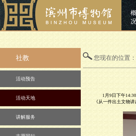
社教
您现在的位置
活动预告
1
月
9
日下午
14:3
活动天地
《从一件出土文物讲
讲解服务