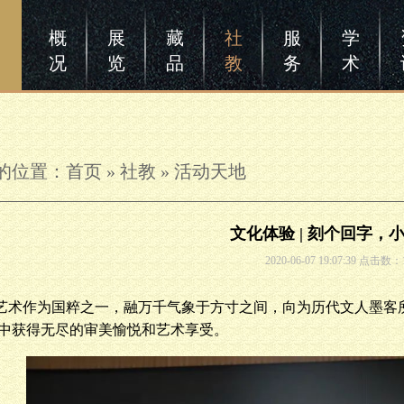
概
展
藏
社
服
学
况
览
品
教
务
术
的位置：
首页
»
社教
»
活动天地
文化体验 | 刻个回字，
2020-06-07 19:07:39 点击数：
艺术作为国粹之一，融万千气象于方寸之间，向为历代文人墨客
中获得无尽的审美愉悦和艺术享受。