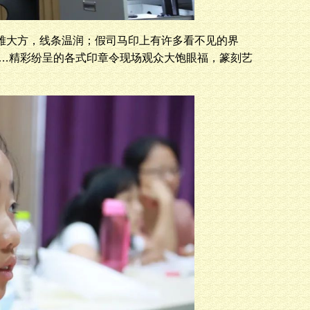
雅大方，线条温润；假司马印上有许多看不见的界
…精彩纷呈的各式印章令现场观众大饱眼福，篆刻艺