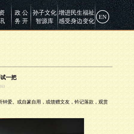
资
政 公
孙子文化
增进民生福祉
EN
讯
务 开
智源库
感受身边变化
小试一把
163
所钟爱。或自篆自用，或馈赠文友，钤记落款，观赏