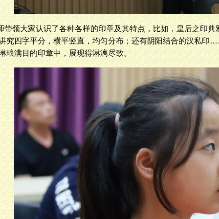
师带领大家认识了各种各样的印章及其特点，比如，皇后之印典
讲究四字平分，横平竖直，均匀分布；还有阴阳结合的汉私印…
琳琅满目的印章中，展现得淋漓尽致。