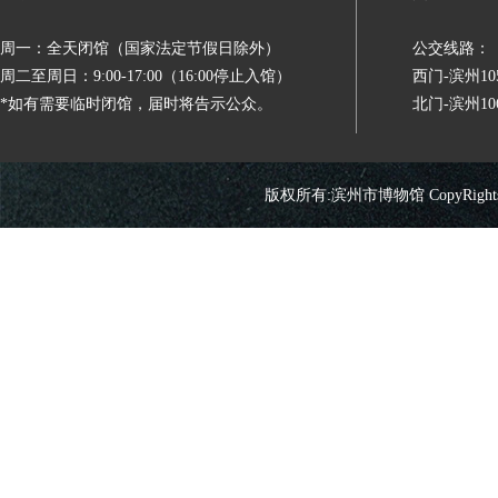
周一：全天闭馆（国家法定节假日除外）
公交线路：
周二至周日：9:00-17:00（16:00停止入馆）
西门-滨州
*如有需要临时闭馆，届时将告示公众。
北门-滨州
版权所有:滨州市博物馆 CopyRights 2026